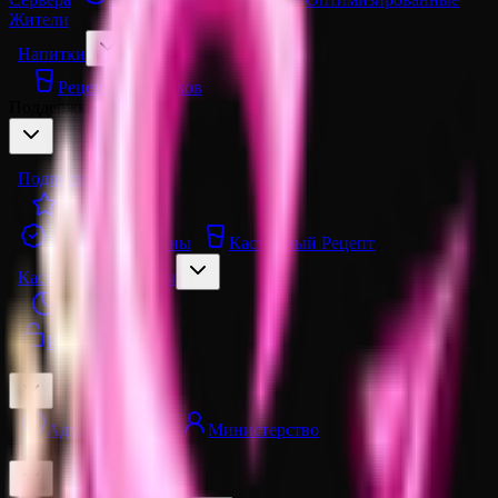
Жители
Напитки
Рецепты Напитков
Поддержка сервера
Подписки
Спонсор
Значки
Скины
Кастомный Рецепт
Кастомные Порталы
Эффекты
Разблокировка
Команда проекта
Администрация
Министерство
Прочее