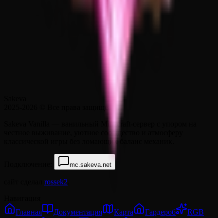
Sakeva
2025-2026
© Все права защищены.
Sakeva Vanilla — ванильный Minecraft-сервер с упором на
честное выживание, уютное сообщество и атмосферу
классической игры без ломающих баланс механик.
Подключение:
mc.sakeva.net
сайт сделал
rossek2
.
Навигация
Главная
Документация
Карта
Гардероб
RGB