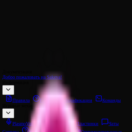
Документация
Добро пожаловать на Sakeva!
Информация
Правила
F.A.Q.
Модификации
Команды
Игровые механики
PlasmoVoice
Музыкальные Пластинки
Чаты
Сервера
Уникальные Крафты
Оптимизированные