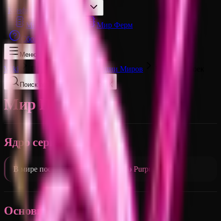
Конфигурации Миров
Мир Построек
Мир Ферм
Сборка Модов
Меню
Wiki
Прочее
Конфигурации Миров
Мир Построек
Поиск по документации…
Ctrl K
Мир Построек
Ядро сервера
В мире построек установлено ядро
Purpur
.
Основные настройки