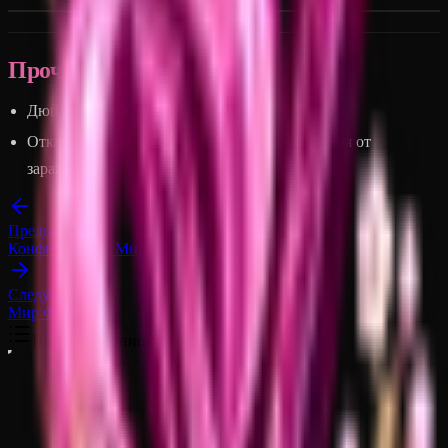
Прочие настройки
Дюп динамита, ковров, рельс выключен.
Отключены скидки у жителей после излечения от
заражения.
Предыдущая
Конфигурации Миров
Следующая
Мир Ферм
На этой странице