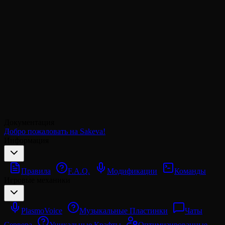
Документация
Добро пожаловать на Sakeva!
Информация
Правила
F.A.Q.
Модификации
Команды
Игровые механики
PlasmoVoice
Музыкальные Пластинки
Чаты
Сервера
Уникальные Крафты
Оптимизированные