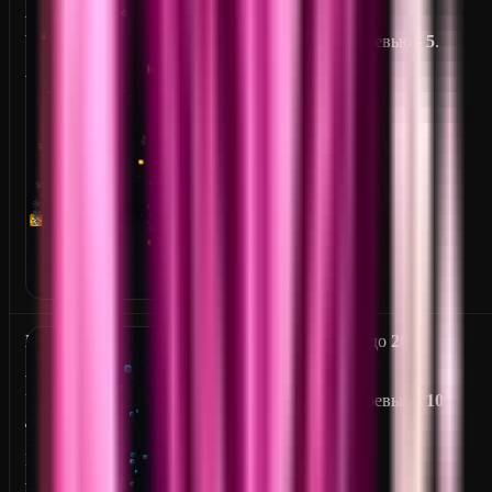
A
V
На превью -
5
.
A
N
От
5
до
20
.
A
U
На превью -
10
.
T
I
L