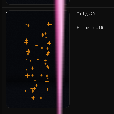
W
От
1
до
20
.
A
X
На превью -
10
.
_
O
N