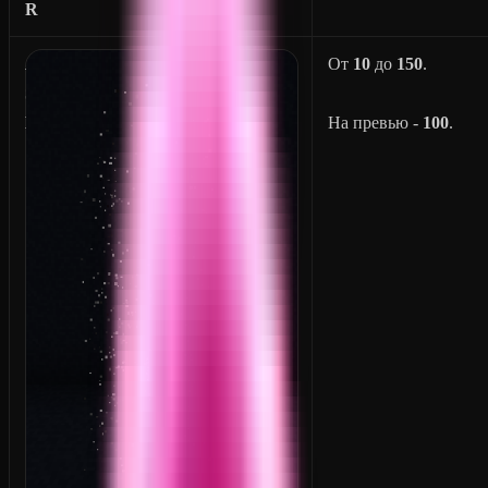
R
A
От
10
до
150
.
S
H
На превью -
100
.