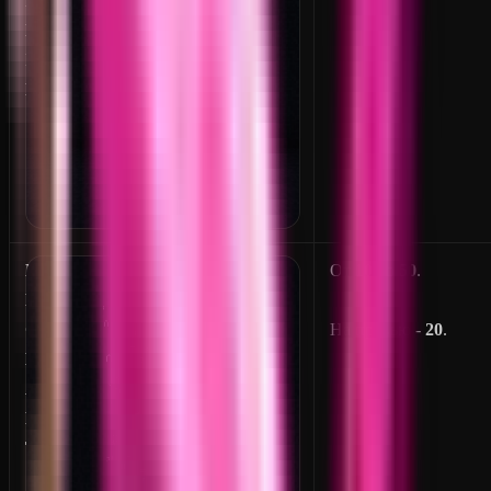
P
H
I
N
E
От
10
до
50
.
N
C
На превью -
20
.
H
A
N
T