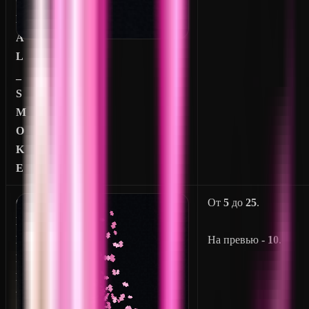
G
N
A
L
_
S
M
O
K
E
C
От
5
до
25
.
H
E
На превью -
10
.
R
R
Y