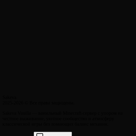
Sakeva
2025-2026
© Все права защищены.
Sakeva Vanilla — ванильный Minecraft-сервер с упором на
честное выживание, уютное сообщество и атмосферу
классической игры без ломающих баланс механик.