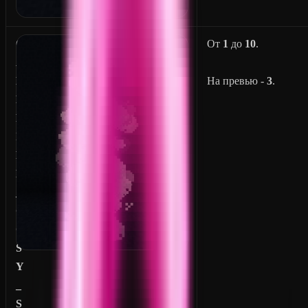
C
От
1
до
10
.
A
M
На превью -
3
.
P
F
I
R
E
_
C
O
S
Y
_
S