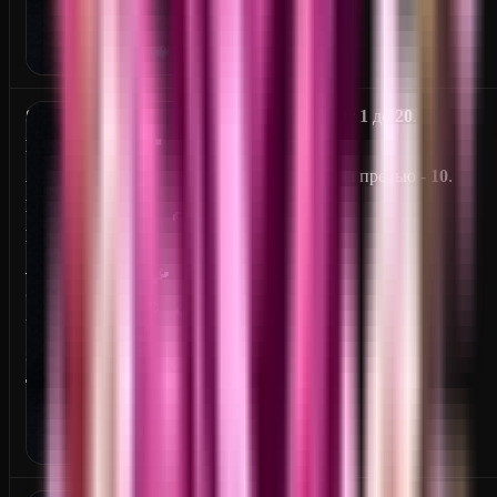
S
От
1
до
20
.
M
A
На превью -
10
.
L
L
_
G
U
S
T