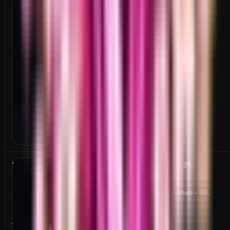
S
От
1
до
20
.
O
U
На превью -
10
.
L
_