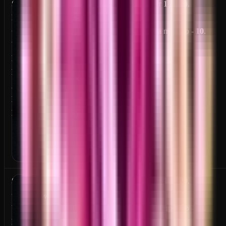
S
От
1
до
20
.
N
O
На превью -
10
.
W
F
L
A
K
E
S
От
1
до
20
.
O
U
На превью -
10
.
L