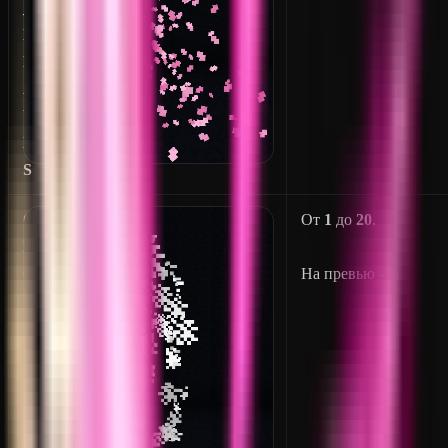
_
L
E
A
V
E
S
C
От
1
до
20
.
L
O
На превью -
10
.
U
D