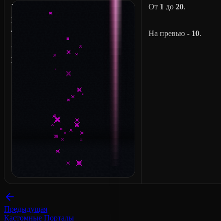
W
От
1
до
20
.
I
T
На превью -
10
.
C
H
Предыдущая
Кастомные Порталы