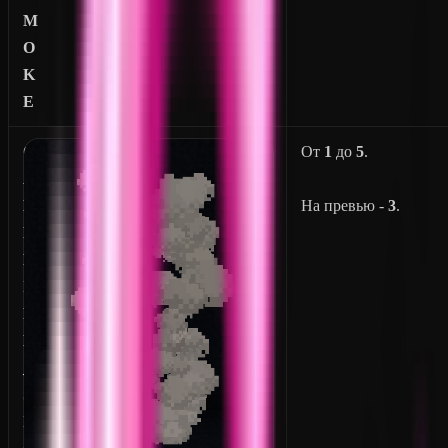
M
O
K
E
C
От
1
до
5
.
A
M
На превью -
3
.
P
F
I
R
E
_
S
I