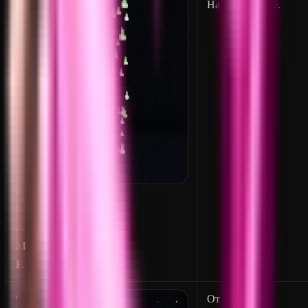
P
На превью -
20
.
P
E
R
_
F
I
R
E
_
F
L
A
M
E
C
От
10
до
50
.