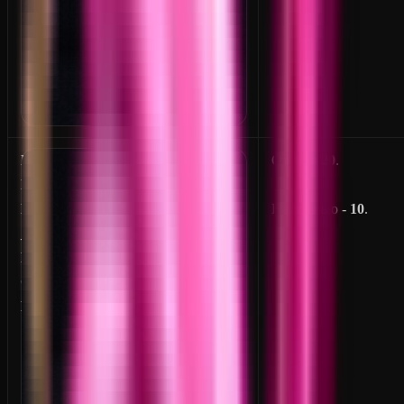
E
От
1
до
20
.
N
D
На превью -
10
.
_
R
O
D