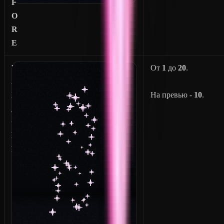
P
O
R
E
W
От
1
до
20
.
A
X
На превью -
10
.
_
O
F
F