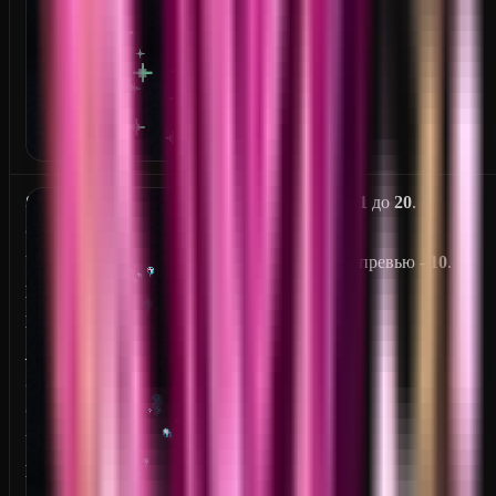
S
От
1
до
20
.
C
U
На превью -
10
.
L
K
_
S
O
U
L