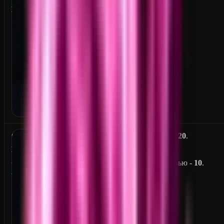
E
G
От
5
до
20
.
L
O
На превью -
10
.
W