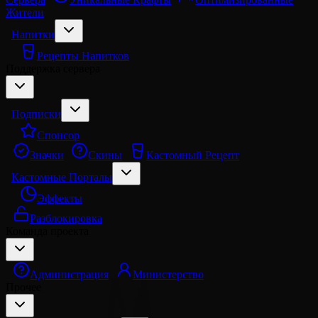
Жители
Напитки
Рецепты Напитков
Поддержка сервера
Подписки
Спонсор
Значки
Скины
Кастомный Рецепт
Кастомные Порталы
Эффекты
Разблокировка
Команда проекта
Администрация
Министерство
Прочее