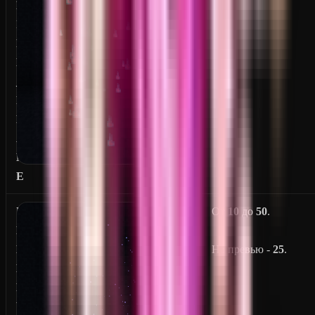
F
I
R
E
_
F
L
A
M
E
U
От
10
до
50
.
N
D
На превью -
25
.
E
R
W