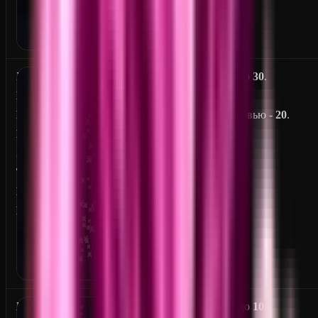
I
От
5
до
30
.
N
F
На превью -
20
.
E
S
T
E
D
L
От
1
до
10
.