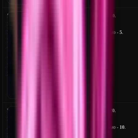
F
От
1
до
10
.
I
R
На превью -
5
.
E
W
O
R
K
F
От
5
до
20
.
L
A
На превью -
10
.
M