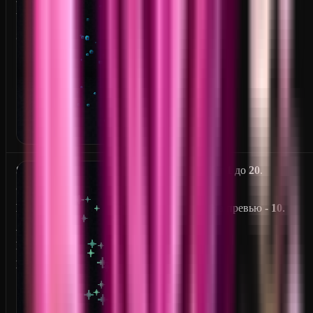
U
S
S
От
1
до
20
.
C
R
На превью -
10
.
A
P
E