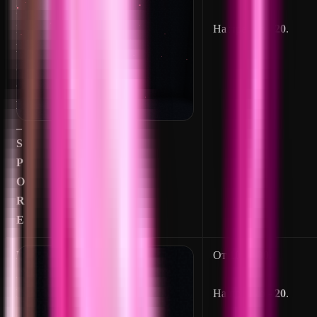
R
I
На превью -
20
.
M
S
O
N
_
S
P
O
R
E
D
От
10
до
30
.
A
M
На превью -
20
.
A