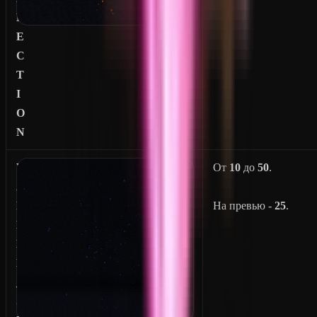
N
E
C
T
I
O
N
W
От
10
до
50
.
A
R
На превью -
25
.
P
E
D
_
S