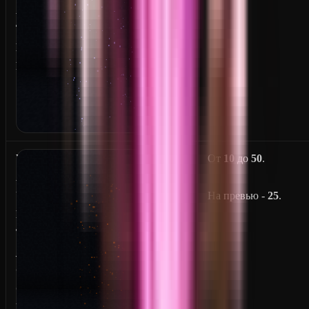
A
T
E
R
V
От
10
до
50
.
A
U
На превью -
25
.
L
T
_
C
O
N