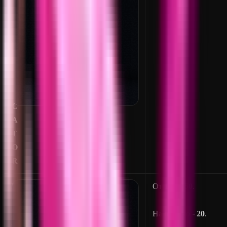
G
E
_
I
N
D
I
C
A
T
O
R
D
От
10
до
50
.
O
L
На превью -
20
.