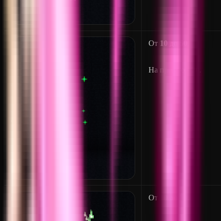
C
От
10
до
50
.
O
M
На превью -
20
.
P
O
S
T
E
R
C
От
10
до
50
.
O