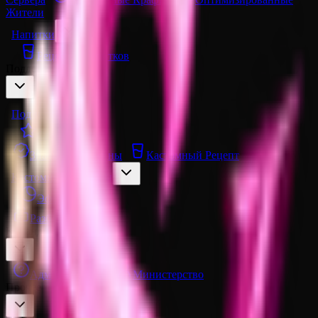
Жители
Напитки
Рецепты Напитков
Поддержка сервера
Подписки
Спонсор
Значки
Скины
Кастомный Рецепт
Кастомные Порталы
Эффекты
Разблокировка
Команда проекта
Администрация
Министерство
Прочее