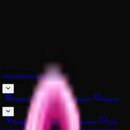
Документация
Добро пожаловать на Sakeva!
Информация
Правила
F.A.Q.
Модификации
Команды
Игровые механики
PlasmoVoice
Музыкальные Пластинки
Чаты
Сервера
Уникальные Крафты
Оптимизированные