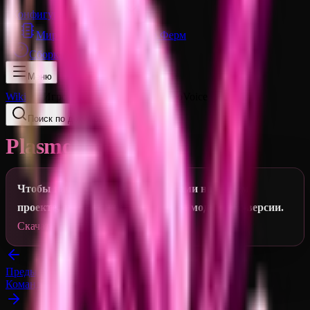
Конфигурации Миров
Мир Построек
Мир Ферм
Сборка Модов
Меню
Wiki
Игровые механики
PlasmoVoice
Поиск по документации…
Ctrl K
PlasmoVoice
Чтобы начать общаться с игроками на нашем
проекте, очень важно скачать сам мод Fabric-версии.
Скачать
Предыдущая
Команды