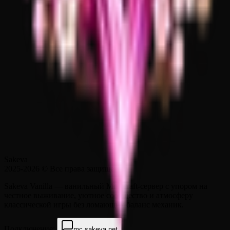
Sakeva
2025-2026
© Все права защищены.
Sakeva Vanilla — ванильный Minecraft-сервер с упором на
честное выживание, уютное сообщество и атмосферу
классической игры без ломающих баланс механик.
Подключение:
mc.sakeva.net