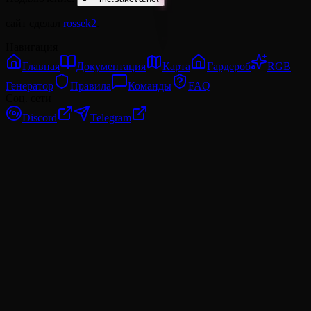
сайт сделал
rossek2
.
Навигация
Главная
Документация
Карта
Гардероб
RGB
Генератор
Правила
Команды
FAQ
Соц. сети
Discord
Telegram