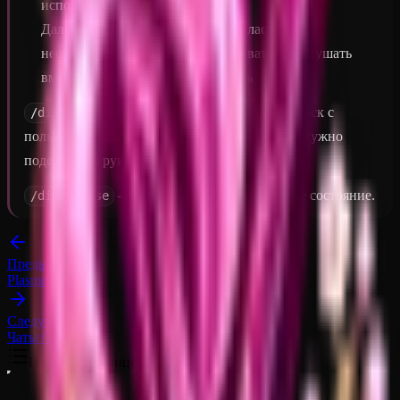
использовать команду:
/disc
Дальше, записанную музыку на пластинке,
необходимо запихнуть в проигрыватель и слушать
вместе со всеми или люто денсить
– Создайте диск с
/disc burn ссылка название
пользовательским аудио по URL-адресу. Вам нужно
подержать в руке музыкальный диск.
– Очистить диск в нормальное состояние.
/disc erase
Предыдущая
PlasmoVoice
Следующая
Чаты Сервера
На этой странице