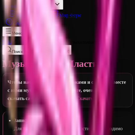
Конфигурации Миров
Мир Построек
Мир Ферм
Сборка Модов
Меню
Wiki
Игровые механики
Музыкальные Пластинки
Поиск по документации…
Ctrl K
Музыкальные Пластинки
Чтобы начать общаться с игроками и слушать вместе
с ними музыку на нашем проекте, очень важно
скачать сам мод Fabric-версии.
Скачать
Запись музыки
Для записи вашей музыки на пластинку необходимо