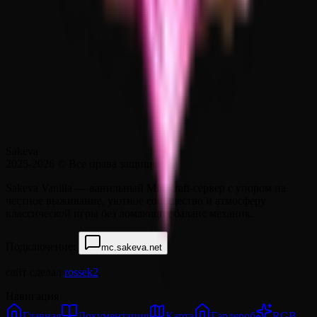
Sakeva
2025-2026
© Все права защищены.
Sakeva Vanilla — ванильный Minecraft-сервер с упором на
честное выживание, уютное сообщество и атмосферу
классической игры без ломающих баланс механик.
Подключение:
mc.sakeva.net
сайт сделал
rossek2
.
Навигация
Главная
Документация
Карта
Гардероб
RGB