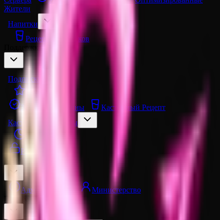
Жители
Напитки
Рецепты Напитков
Поддержка сервера
Подписки
Спонсор
Значки
Скины
Кастомный Рецепт
Кастомные Порталы
Эффекты
Разблокировка
Команда проекта
Администрация
Министерство
Прочее