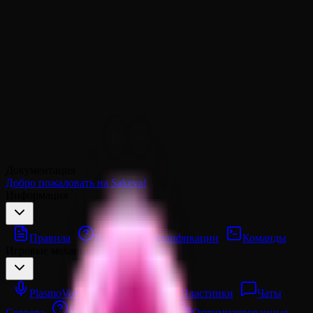
Документация
Добро пожаловать на Sakeva!
Информация
Правила
F.A.Q.
Модификации
Команды
Игровые механики
PlasmoVoice
Музыкальные Пластинки
Чаты
Сервера
Уникальные Крафты
Оптимизированные