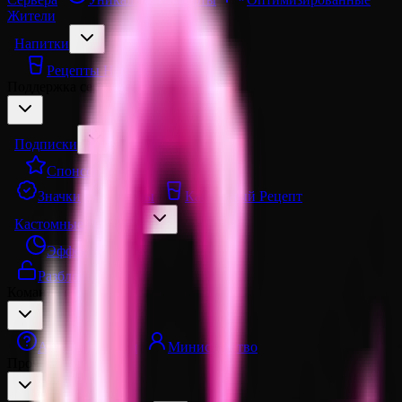
Жители
Напитки
Рецепты Напитков
Поддержка сервера
Подписки
Спонсор
Значки
Скины
Кастомный Рецепт
Кастомные Порталы
Эффекты
Разблокировка
Команда проекта
Администрация
Министерство
Прочее