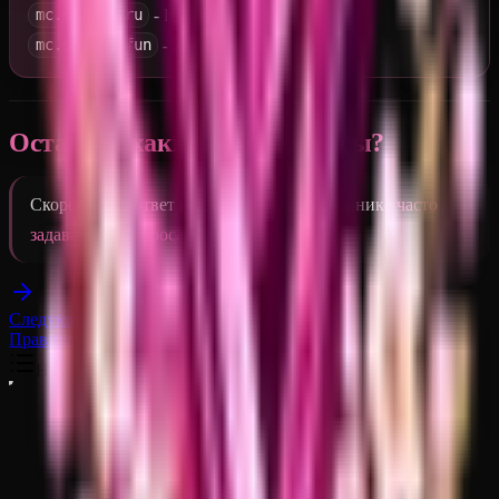
- RU регион
mc.sakeva.ru
- Запасной EU регион
mc.sakeva.fun
Остались какие-либо вопросы?
Скорее всего ответ на них найдется в сборнике
часто
задаваемых вопросах (F.A.Q.)
\
Следующая
Правила
На этой странице