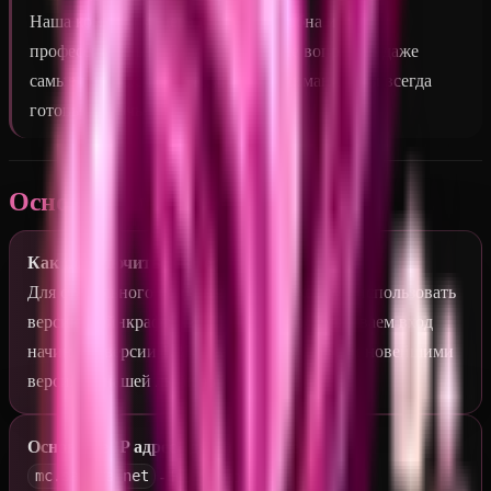
Наша команда модерации дружелюбна и
профессиональна. Задавайте любые вопросы - даже
самые простые не останутся без внимания, мы всегда
готовы помочь!
Основная информация
Как подключиться к серверу?
Для стабильного подключения необходимо использовать
версию майнкрафт
1.21.11
, но мы поддерживаем вход
начиная с версии
1.21.1
, заканчивая самыми новейшими
версиями нашей любимой игры.
Основные IP адреса для подключения.
- EU регион
mc.sakeva.net