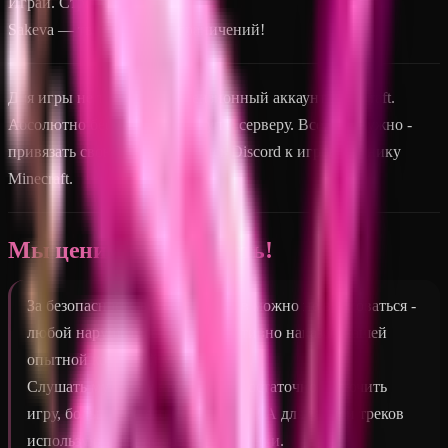
Играй. Строй. Твори.
Sakeva — твой мир без ограничений!
Для игры не требуется лицензионный аккаунт Minecraft.
Абсолютно бесплатный доступ к серверу. Всё, что нужно -
привязать свою учётную запись Discord к игровому нику
Minecraft.
Мы ценим ванильность!
За безопасность ваших ресурсов можно не волноваться -
любой нарушитель будет оперативно наказан нашей
опытной командой модераторов.
Слушать музыку у нас просто: достаточно включить
игру, больше ничего не требуется! А для записи треков
используются виниловые пластинки.