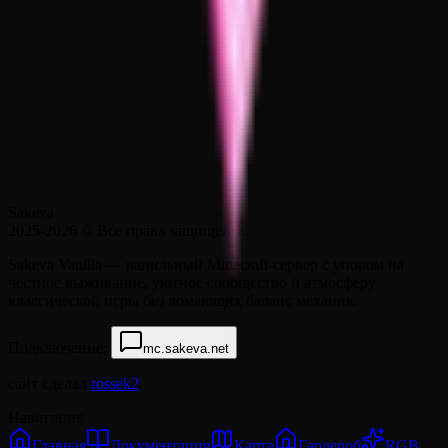
Sakeva
2025-2026
© Все права защищены.
Sakeva Vanilla — ванильный Minecraft-сервер с упором на
честное выживание, уютное сообщество и атмосферу
классической игры без ломающих баланс механик.
Подключение:
mc.sakeva.net
сайт сделал
rossek2
.
Навигация
Главная
Документация
Карта
Гардероб
RGB