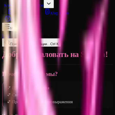
Конфигурации Миров
Мир Построек
Мир Ферм
Сборка Модов
Меню
Wiki
Добро пожаловать на Sakeva!
Поиск по документации…
Ctrl K
Добро пожаловать на Sakeva!
Почему именно мы?
💕 Простая регистрация
💕 Свобода творчества
💕 Пространство для самовыражения